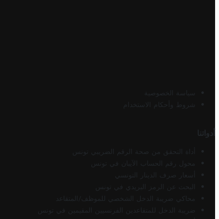
سياسة الخصوصية
شروط وأحكام الاستخدام
أدواتنا
أداة التحقق من صحة الرقم الضريبي تونس
محول رقم الحساب الآيبان في تونس
أسعار صرف الدينار التونسي
البحث عن الرمز البريدي في تونس
محاكي ضريبة الدخل الشخصي للموظف/المتقاعد
ضريبة الدخل للمتقاعدين الفرنسيين المقيمين في تونس