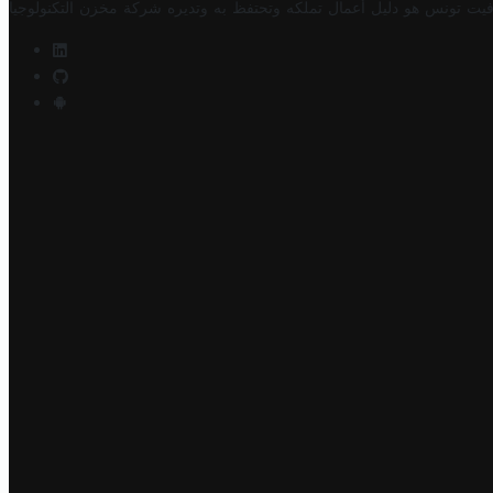
فيت تونس هو دليل أعمال تملكه وتحتفظ به وتديره
شركة مخزن التكنولوجيا