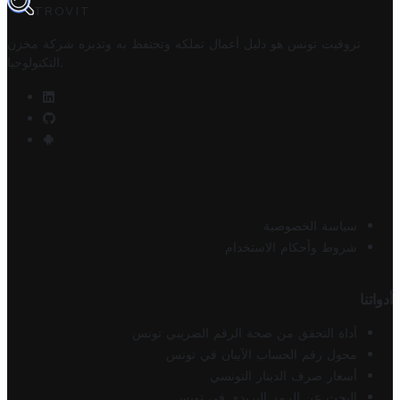
TROVIT
تروفيت تونس هو دليل أعمال تملكه وتحتفظ به وتديره
شركة مخزن
.
التكنولوجيا
سياسة الخصوصية
شروط وأحكام الاستخدام
أدواتنا
أداة التحقق من صحة الرقم الضريبي تونس
محول رقم الحساب الآيبان في تونس
أسعار صرف الدينار التونسي
البحث عن الرمز البريدي في تونس