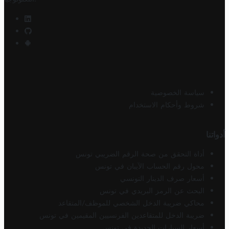
سياسة الخصوصية
شروط وأحكام الاستخدام
أدواتنا
أداة التحقق من صحة الرقم الضريبي تونس
محول رقم الحساب الآيبان في تونس
أسعار صرف الدينار التونسي
البحث عن الرمز البريدي في تونس
محاكي ضريبة الدخل الشخصي للموظف/المتقاعد
ضريبة الدخل للمتقاعدين الفرنسيين المقيمين في تونس
أسعار السيارات الجديدة في تونس