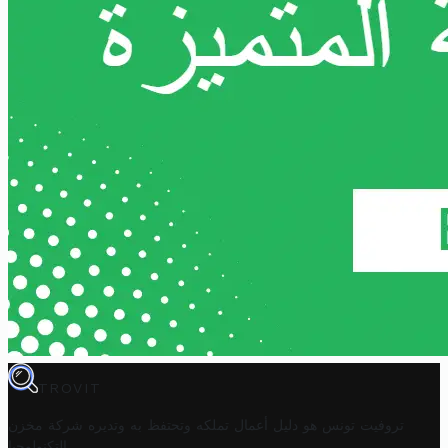
TROVIT
تروفيت تونس هو دليل أعمال تملكه وتحتفظ به وتديره
شركة مخزن
.
التكنولوجيا