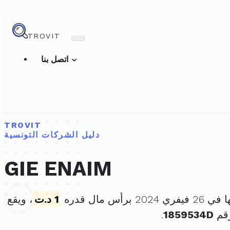
TROVIT
اتصل بنا
TROVIT
دليل الشركات التونسية
GIE ENAIM
2 برأس مال قدره
1 د.ت
، ويقع
رقم
1859534D
.