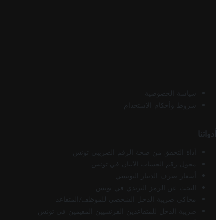
سياسة الخصوصية
شروط وأحكام الاستخدام
أدواتنا
أداة التحقق من صحة الرقم الضريبي تونس
محول رقم الحساب الآيبان في تونس
أسعار صرف الدينار التونسي
البحث عن الرمز البريدي في تونس
محاكي ضريبة الدخل الشخصي للموظف/المتقاعد
ضريبة الدخل للمتقاعدين الفرنسيين المقيمين في تونس