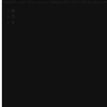
فيت تونس هو دليل أعمال تملكه وتحتفظ به وتديره
شركة مخزن التكنولوجيا