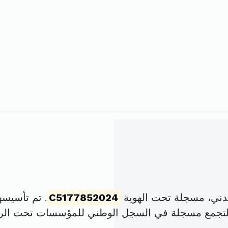
C5177852024
. تم تأسيسها في 26 فيفري 024
التجمع مسجلة في السجل الوطني للمؤسسات تحت ال