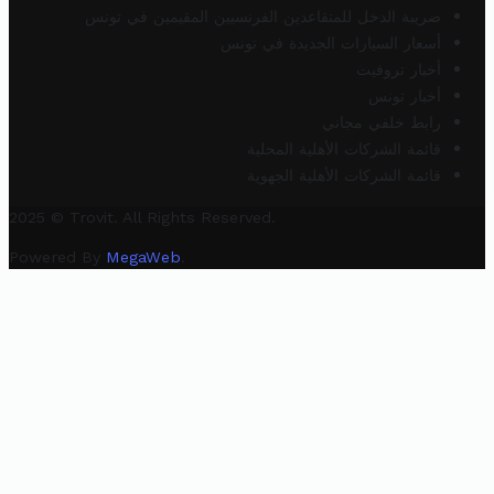
ضريبة الدخل للمتقاعدين الفرنسيين المقيمين في تونس
أسعار السيارات الجديدة في تونس
أخبار تروفيت
أخبار تونس
رابط خلفي مجاني
قائمة الشركات الأهلية المحلية
قائمة الشركات الأهلية الجهوية
2025 © Trovit. All Rights Reserved.
Powered By
MegaWeb
.