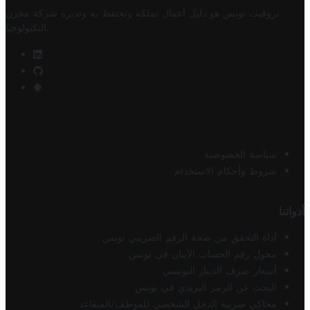
تروفيت تونس هو دليل أعمال تملكه وتحتفظ به وتديره
شركة مخزن
.
التكنولوجيا
سياسة الخصوصية
شروط وأحكام الاستخدام
أدواتنا
أداة التحقق من صحة الرقم الضريبي تونس
محول رقم الحساب الآيبان في تونس
أسعار صرف الدينار التونسي
البحث عن الرمز البريدي في تونس
محاكي ضريبة الدخل الشخصي للموظف/المتقاعد