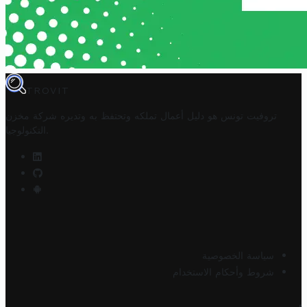
TROVIT
تروفيت تونس هو دليل أعمال تملكه وتحتفظ به وتديره
شركة مخزن
.
التكنولوجيا
سياسة الخصوصية
شروط وأحكام الاستخدام