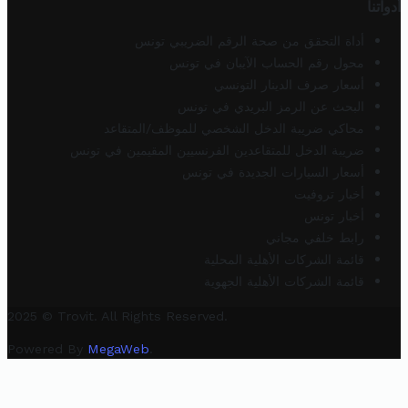
أدواتنا
أداة التحقق من صحة الرقم الضريبي تونس
محول رقم الحساب الآيبان في تونس
أسعار صرف الدينار التونسي
البحث عن الرمز البريدي في تونس
محاكي ضريبة الدخل الشخصي للموظف/المتقاعد
ضريبة الدخل للمتقاعدين الفرنسيين المقيمين في تونس
أسعار السيارات الجديدة في تونس
أخبار تروفيت
أخبار تونس
رابط خلفي مجاني
قائمة الشركات الأهلية المحلية
قائمة الشركات الأهلية الجهوية
2025 © Trovit. All Rights Reserved.
Powered By
MegaWeb
.