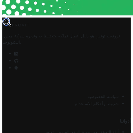
TROVIT
تروفيت تونس هو دليل أعمال تملكه وتحتفظ به وتديره
شركة مخزن
.
التكنولوجيا
سياسة الخصوصية
شروط وأحكام الاستخدام
أدواتنا
أداة التحقق من صحة الرقم الضريبي تونس