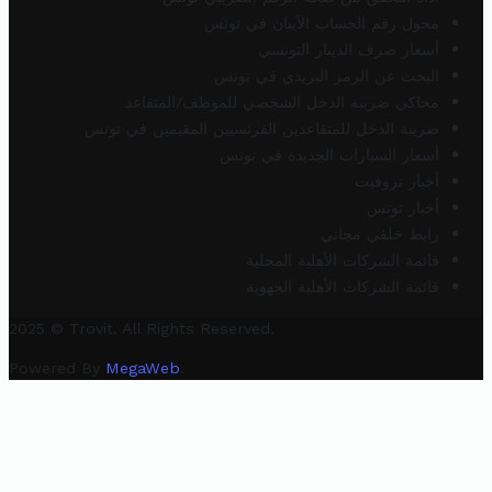
محول رقم الحساب الآيبان في تونس
أسعار صرف الدينار التونسي
البحث عن الرمز البريدي في تونس
محاكي ضريبة الدخل الشخصي للموظف/المتقاعد
ضريبة الدخل للمتقاعدين الفرنسيين المقيمين في تونس
أسعار السيارات الجديدة في تونس
أخبار تروفيت
أخبار تونس
رابط خلفي مجاني
قائمة الشركات الأهلية المحلية
قائمة الشركات الأهلية الجهوية
2025 © Trovit. All Rights Reserved.
Powered By
MegaWeb
.