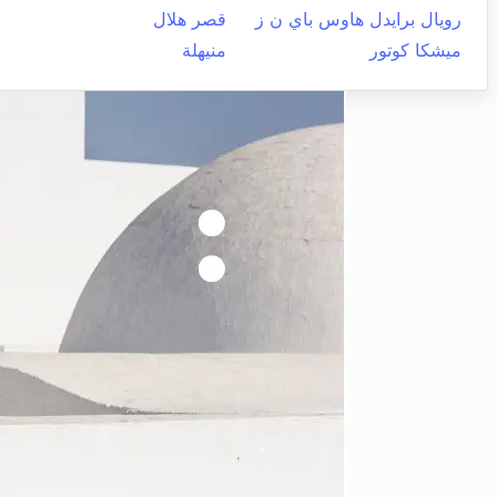
رويال برايدل هاوس باي ن ز
قصر هلال
ميشكا كوتور
منيهلة