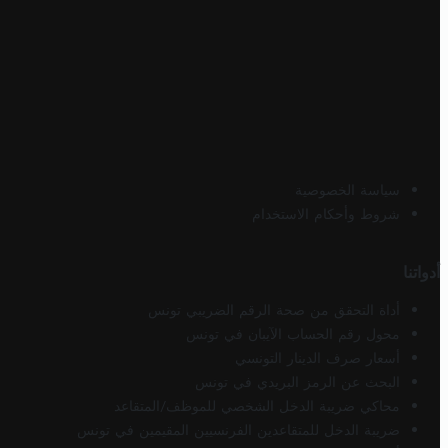
سياسة الخصوصية
شروط وأحكام الاستخدام
أدواتنا
أداة التحقق من صحة الرقم الضريبي تونس
محول رقم الحساب الآيبان في تونس
أسعار صرف الدينار التونسي
البحث عن الرمز البريدي في تونس
محاكي ضريبة الدخل الشخصي للموظف/المتقاعد
ضريبة الدخل للمتقاعدين الفرنسيين المقيمين في تونس