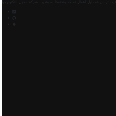
فيت تونس هو دليل أعمال تملكه وتحتفظ به وتديره
شركة مخزن التكنولوجيا