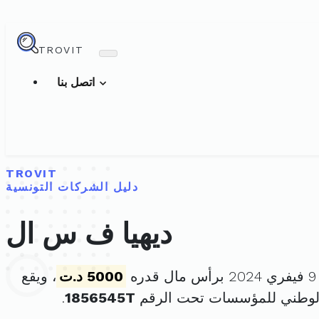
TROVIT
اتصل بنا
TROVIT
دليل الشركات التونسية
ديهيا ف س ال
ه
5000 د.ت
، ويقع
الوطني للمؤسسات تحت الرقم
1856545T
.