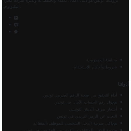
تروفيت تونس هو دليل أعمال تملكه وتحتفظ به وتديره
شركة مخزن
.
التكنولوجيا
سياسة الخصوصية
شروط وأحكام الاستخدام
أدواتنا
أداة التحقق من صحة الرقم الضريبي تونس
محول رقم الحساب الآيبان في تونس
أسعار صرف الدينار التونسي
البحث عن الرمز البريدي في تونس
محاكي ضريبة الدخل الشخصي للموظف/المتقاعد
ضريبة الدخل للمتقاعدين الفرنسيين المقيمين في تونس