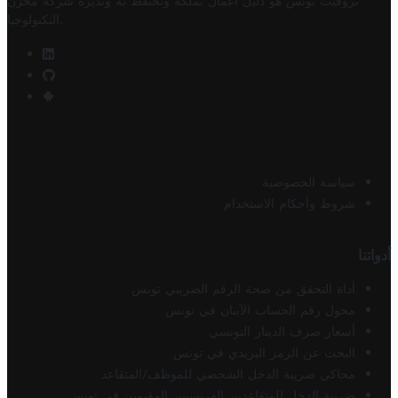
تروفيت تونس هو دليل أعمال تملكه وتحتفظ به وتديره
شركة مخزن
.
التكنولوجيا
سياسة الخصوصية
شروط وأحكام الاستخدام
أدواتنا
أداة التحقق من صحة الرقم الضريبي تونس
محول رقم الحساب الآيبان في تونس
أسعار صرف الدينار التونسي
البحث عن الرمز البريدي في تونس
محاكي ضريبة الدخل الشخصي للموظف/المتقاعد
ضريبة الدخل للمتقاعدين الفرنسيين المقيمين في تونس