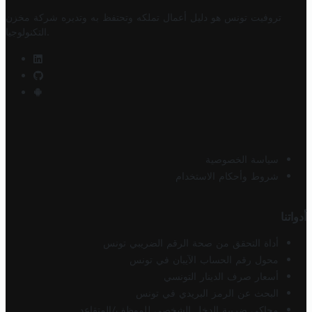
تروفيت تونس هو دليل أعمال تملكه وتحتفظ به وتديره
شركة مخزن
.
التكنولوجيا
سياسة الخصوصية
شروط وأحكام الاستخدام
أدواتنا
أداة التحقق من صحة الرقم الضريبي تونس
محول رقم الحساب الآيبان في تونس
أسعار صرف الدينار التونسي
البحث عن الرمز البريدي في تونس
محاكي ضريبة الدخل الشخصي للموظف/المتقاعد