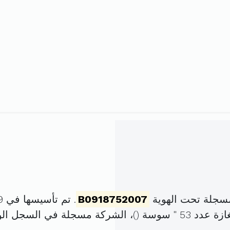
سجلة تحت الهوية
B0918752007
. تم تأسيسها في 19 فيفري 2007 برأس مال قدره
 " سوسة (
)، الشركة مسجلة في السجل ا