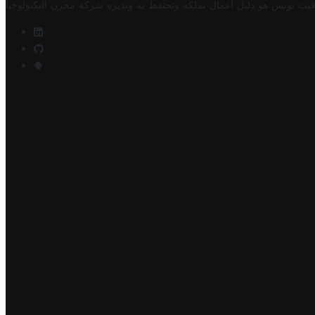
فيت تونس هو دليل أعمال تملكه وتحتفظ به وتديره
شركة مخزن التكنولوجيا