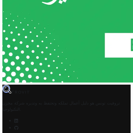
TROVIT
تروفيت تونس هو دليل أعمال تملكه وتحتفظ به وتديره
شركة مخزن
.
التكنولوجيا