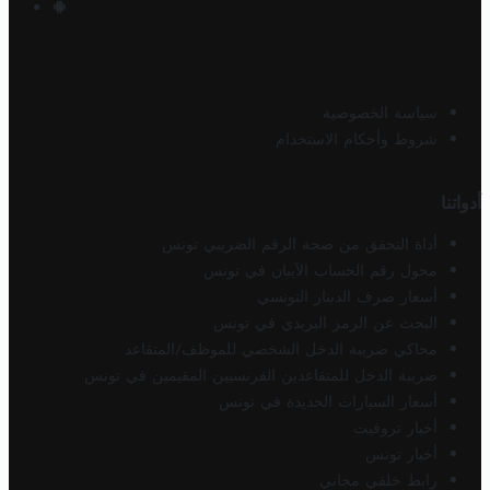
سياسة الخصوصية
شروط وأحكام الاستخدام
أدواتنا
أداة التحقق من صحة الرقم الضريبي تونس
محول رقم الحساب الآيبان في تونس
أسعار صرف الدينار التونسي
البحث عن الرمز البريدي في تونس
محاكي ضريبة الدخل الشخصي للموظف/المتقاعد
ضريبة الدخل للمتقاعدين الفرنسيين المقيمين في تونس
أسعار السيارات الجديدة في تونس
أخبار تروفيت
أخبار تونس
رابط خلفي مجاني