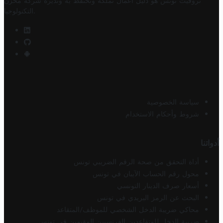
تروفيت تونس هو دليل أعمال تملكه وتحتفظ به وتديره
شركة مخزن
.
التكنولوجيا
سياسة الخصوصية
شروط وأحكام الاستخدام
أدواتنا
أداة التحقق من صحة الرقم الضريبي تونس
محول رقم الحساب الآيبان في تونس
أسعار صرف الدينار التونسي
البحث عن الرمز البريدي في تونس
محاكي ضريبة الدخل الشخصي للموظف/المتقاعد
ضريبة الدخل للمتقاعدين الفرنسيين المقيمين في تونس