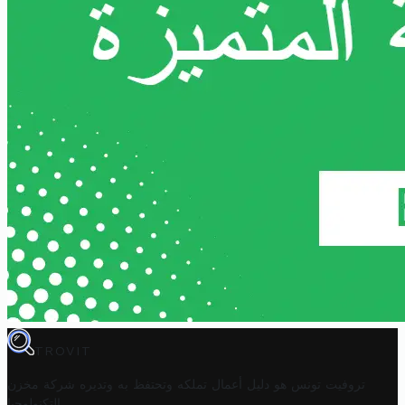
TROVIT
تروفيت تونس هو دليل أعمال تملكه وتحتفظ به وتديره
شركة مخزن
.
التكنولوجيا