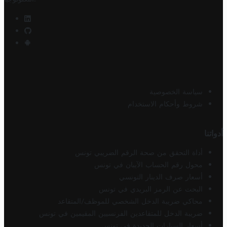
سياسة الخصوصية
شروط وأحكام الاستخدام
أدواتنا
أداة التحقق من صحة الرقم الضريبي تونس
محول رقم الحساب الآيبان في تونس
أسعار صرف الدينار التونسي
البحث عن الرمز البريدي في تونس
محاكي ضريبة الدخل الشخصي للموظف/المتقاعد
ضريبة الدخل للمتقاعدين الفرنسيين المقيمين في تونس
أسعار السيارات الجديدة في تونس