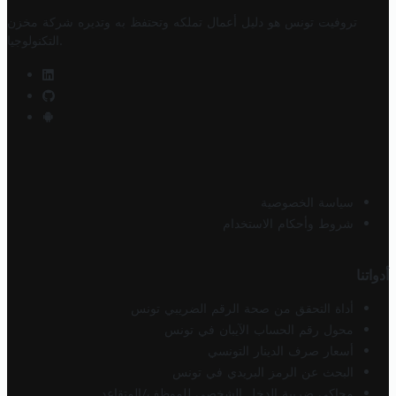
تروفيت تونس هو دليل أعمال تملكه وتحتفظ به وتديره
شركة مخزن
.
التكنولوجيا
سياسة الخصوصية
شروط وأحكام الاستخدام
أدواتنا
أداة التحقق من صحة الرقم الضريبي تونس
محول رقم الحساب الآيبان في تونس
أسعار صرف الدينار التونسي
البحث عن الرمز البريدي في تونس
محاكي ضريبة الدخل الشخصي للموظف/المتقاعد