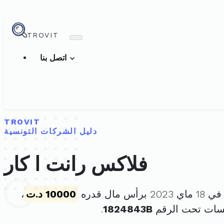
TROVIT
اتصل بنا
TROVIT
دليل الشركات التونسية
فلاكس رانت ا كار
س مال قدره
10000 د.ت
،
سات تحت الرقم
1824843B
.