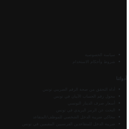
سياسة الخصوصية
شروط وأحكام الاستخدام
أدواتنا
أداة التحقق من صحة الرقم الضريبي تونس
محول رقم الحساب الآيبان في تونس
أسعار صرف الدينار التونسي
البحث عن الرمز البريدي في تونس
محاكي ضريبة الدخل الشخصي للموظف/المتقاعد
ضريبة الدخل للمتقاعدين الفرنسيين المقيمين في تونس