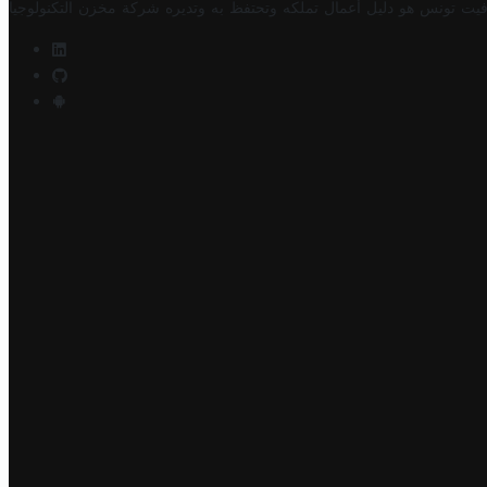
فيت تونس هو دليل أعمال تملكه وتحتفظ به وتديره
شركة مخزن التكنولوجيا