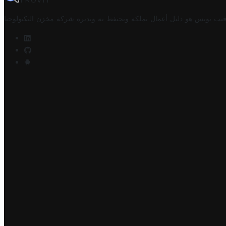
TROVIT
فيت تونس هو دليل أعمال تملكه وتحتفظ به وتديره
شركة مخزن التكنولوجيا