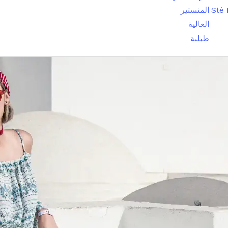
Sté
المنستير
العالية
طبلبة