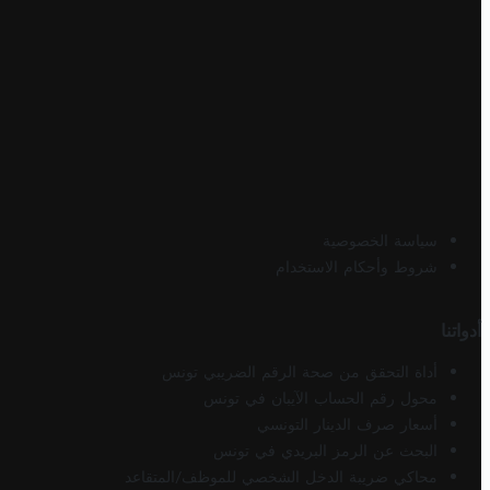
سياسة الخصوصية
شروط وأحكام الاستخدام
أدواتنا
أداة التحقق من صحة الرقم الضريبي تونس
محول رقم الحساب الآيبان في تونس
أسعار صرف الدينار التونسي
البحث عن الرمز البريدي في تونس
محاكي ضريبة الدخل الشخصي للموظف/المتقاعد