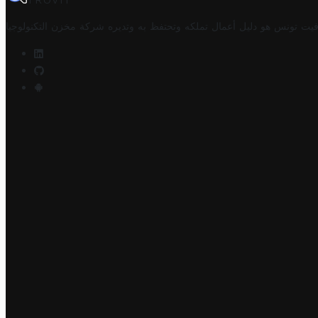
TROVIT
فيت تونس هو دليل أعمال تملكه وتحتفظ به وتديره
شركة مخزن التكنولوجيا