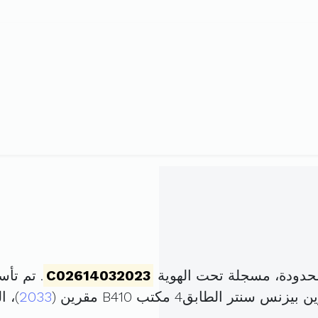
حدودة، مسجلة تحت الهوية
C02614032023
. تم تأسيسها في 4 س
ر الطابق4 مكتب B410 مقرين (
2033
)، 