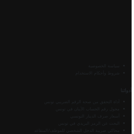
سياسة الخصوصية
شروط وأحكام الاستخدام
أدواتنا
أداة التحقق من صحة الرقم الضريبي تونس
محول رقم الحساب الآيبان في تونس
أسعار صرف الدينار التونسي
البحث عن الرمز البريدي في تونس
محاكي ضريبة الدخل الشخصي للموظف/المتقاعد