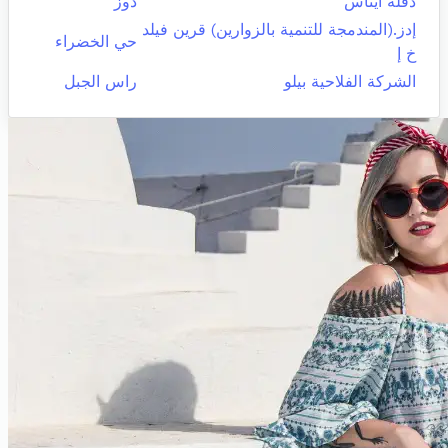
دقلة ايناس
دوز
إدز.(المندمجة للتنمية بالزوارين) قرين فيلد
حي الخضراء
خ إ
الشركة الفلاحية بيلو
راس الجبل