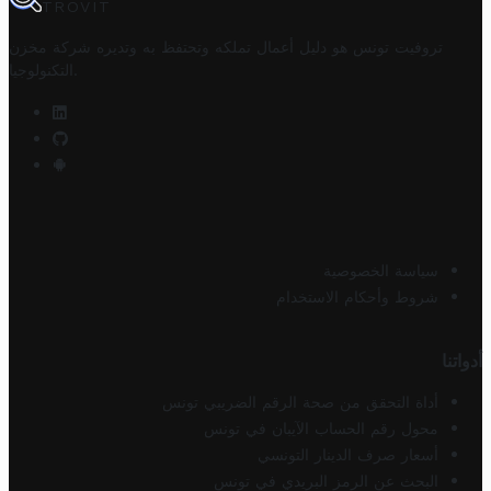
TROVIT
تروفيت تونس هو دليل أعمال تملكه وتحتفظ به وتديره
شركة مخزن
.
التكنولوجيا
سياسة الخصوصية
شروط وأحكام الاستخدام
أدواتنا
أداة التحقق من صحة الرقم الضريبي تونس
محول رقم الحساب الآيبان في تونس
أسعار صرف الدينار التونسي
البحث عن الرمز البريدي في تونس