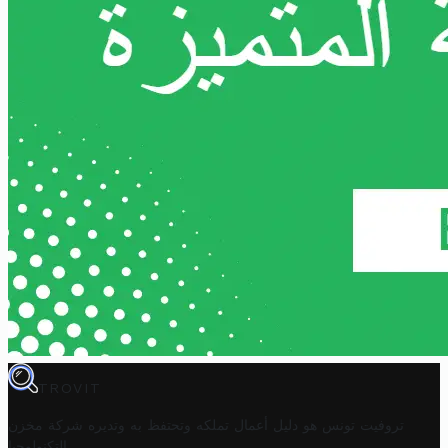
TROVIT
تروفيت تونس هو دليل أعمال تملكه وتحتفظ به وتديره
شركة مخزن
.
التكنولوجيا