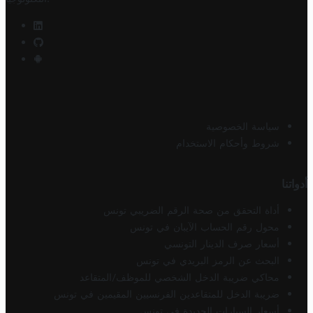
سياسة الخصوصية
شروط وأحكام الاستخدام
أدواتنا
أداة التحقق من صحة الرقم الضريبي تونس
محول رقم الحساب الآيبان في تونس
أسعار صرف الدينار التونسي
البحث عن الرمز البريدي في تونس
محاكي ضريبة الدخل الشخصي للموظف/المتقاعد
ضريبة الدخل للمتقاعدين الفرنسيين المقيمين في تونس
أسعار السيارات الجديدة في تونس