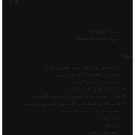
سياسة الخصوصية
شروط وأحكام الاستخدام
أدواتنا
أداة التحقق من صحة الرقم الضريبي تونس
محول رقم الحساب الآيبان في تونس
أسعار صرف الدينار التونسي
البحث عن الرمز البريدي في تونس
محاكي ضريبة الدخل الشخصي للموظف/المتقاعد
ضريبة الدخل للمتقاعدين الفرنسيين المقيمين في تونس
أسعار السيارات الجديدة في تونس
أخبار تروفيت
أخبار تونس
رابط خلفي مجاني