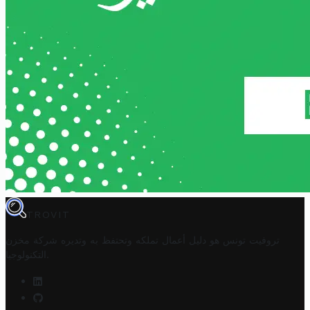
TROVIT
تروفيت تونس هو دليل أعمال تملكه وتحتفظ به وتديره
شركة مخزن
.
التكنولوجيا