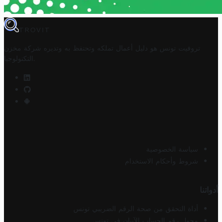
TROVIT
تروفيت تونس هو دليل أعمال تملكه وتحتفظ به وتديره
شركة مخزن
.
التكنولوجيا
سياسة الخصوصية
شروط وأحكام الاستخدام
أدواتنا
أداة التحقق من صحة الرقم الضريبي تونس
محول رقم الحساب الآيبان في تونس