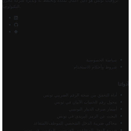
تروفيت تونس هو دليل أعمال تملكه وتحتفظ به وتديره
شركة مخزن
.
التكنولوجيا
سياسة الخصوصية
شروط وأحكام الاستخدام
أدواتنا
أداة التحقق من صحة الرقم الضريبي تونس
محول رقم الحساب الآيبان في تونس
أسعار صرف الدينار التونسي
البحث عن الرمز البريدي في تونس
محاكي ضريبة الدخل الشخصي للموظف/المتقاعد
ضريبة الدخل للمتقاعدين الفرنسيين المقيمين في تونس