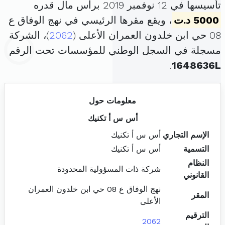
تأسيسها في 12 نوفمبر 2019 برأس مال قدره
5000 د.ت
، ويقع مقرها الرئيسي في نهج الوفاق ع
08 حي ابن خلدون العمران الأعلى (
2062
)، الشركة
مسجلة في السجل الوطني للمؤسسات تحت الرقم
.
1648636L
معلومات حول
أس س أ تكنيك
الإسم التجاري
أس س أ تكنيك
التسمية
أس س أ تكنيك
النظام
شركة ذات المسؤولية المحدودة
القانوني
نهج الوفاق ع 08 حي ابن خلدون العمران
المقر
الأعلى
الترقيم
2062