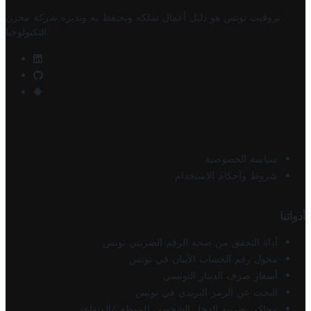
تروفيت تونس هو دليل أعمال تملكه وتحتفظ به وتديره
شركة مخزن
.
التكنولوجيا
سياسة الخصوصية
شروط وأحكام الاستخدام
أدواتنا
أداة التحقق من صحة الرقم الضريبي تونس
محول رقم الحساب الآيبان في تونس
أسعار صرف الدينار التونسي
البحث عن الرمز البريدي في تونس
محاكي ضريبة الدخل الشخصي للموظف/المتقاعد