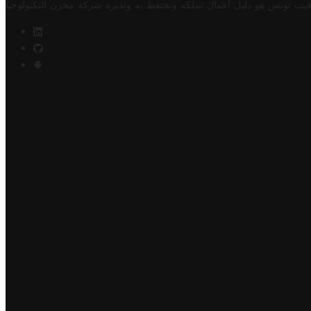
فيت تونس هو دليل أعمال تملكه وتحتفظ به وتديره
شركة مخزن التكنولوجيا