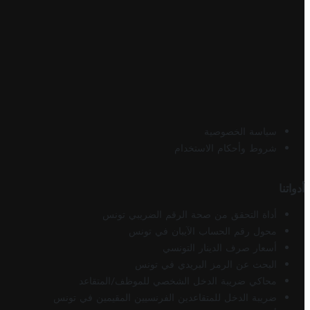
سياسة الخصوصية
شروط وأحكام الاستخدام
أدواتنا
أداة التحقق من صحة الرقم الضريبي تونس
محول رقم الحساب الآيبان في تونس
أسعار صرف الدينار التونسي
البحث عن الرمز البريدي في تونس
محاكي ضريبة الدخل الشخصي للموظف/المتقاعد
ضريبة الدخل للمتقاعدين الفرنسيين المقيمين في تونس