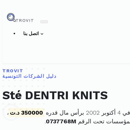
TROVIT
اتصل بنا
TROVIT
دليل الشركات التونسية
Sté DENTRI KNITS
 مال قدره
350000 د.ت
،
لمؤسسات تحت الرقم
0737768M
.