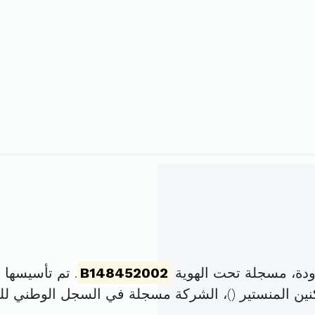
B148452002
. تم تأسيسها في 4 أكتوبر 2002 برأس
)، الشركة مسجلة في السجل الوطني ل