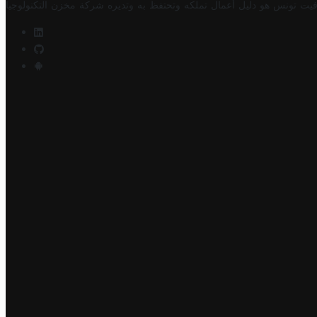
فيت تونس هو دليل أعمال تملكه وتحتفظ به وتديره
شركة مخزن التكنولوجيا