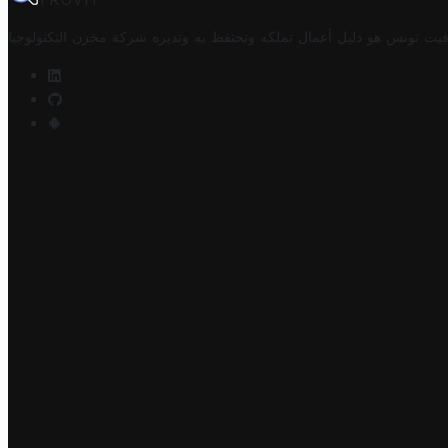
TROVIT
فيت تونس هو دليل أعمال تملكه وتحتفظ به وتديره
شركة مخزن التكنولوجيا