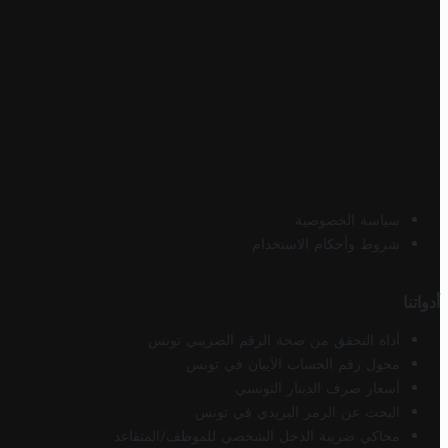
سياسة الخصوصية
شروط وأحكام الاستخدام
أدواتنا
أداة التحقق من صحة الرقم الضريبي تونس
محول رقم الحساب الآيبان في تونس
أسعار صرف الدينار التونسي
البحث عن الرمز البريدي في تونس
محاكي ضريبة الدخل الشخصي للموظف/المتقاعد