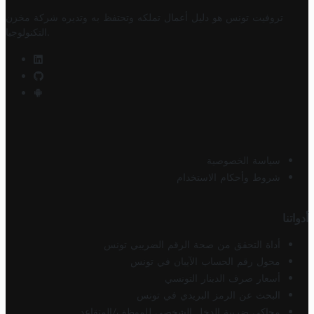
تروفيت تونس هو دليل أعمال تملكه وتحتفظ به وتديره
شركة مخزن
.
التكنولوجيا
سياسة الخصوصية
شروط وأحكام الاستخدام
أدواتنا
أداة التحقق من صحة الرقم الضريبي تونس
محول رقم الحساب الآيبان في تونس
أسعار صرف الدينار التونسي
البحث عن الرمز البريدي في تونس
محاكي ضريبة الدخل الشخصي للموظف/المتقاعد