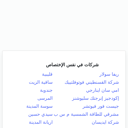
شركات في نفس الإختصاص
ريفا سولار
قليبية
شركة القسنطيني فوتوفلتييك
ساقية الزيت
امي سان اينارجي
جندوبة
إكودجيز إنرجتك سليوشنز
المرسى
جيست فور فيوتشر
سوسة المدينة
مشرقي للطاقة الشمسية م س ب
سيدي حسين
شركة ايديسان
اريانة المدينة