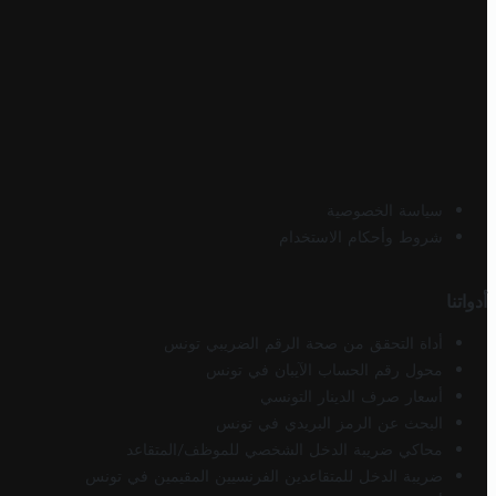
سياسة الخصوصية
شروط وأحكام الاستخدام
أدواتنا
أداة التحقق من صحة الرقم الضريبي تونس
محول رقم الحساب الآيبان في تونس
أسعار صرف الدينار التونسي
البحث عن الرمز البريدي في تونس
محاكي ضريبة الدخل الشخصي للموظف/المتقاعد
ضريبة الدخل للمتقاعدين الفرنسيين المقيمين في تونس