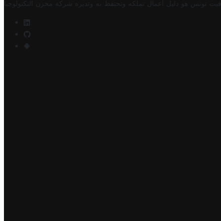
فيت تونس هو دليل أعمال تملكه وتحتفظ به وتديره
شركة مخزن التكنولوجيا