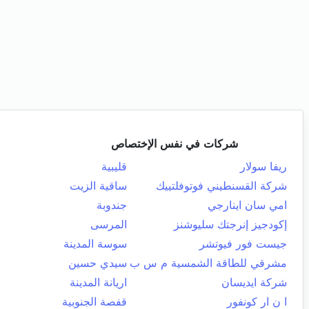
شركات في نفس الإختصاص
ريفا سولار
قليبية
شركة القسنطيني فوتوفلتييك
ساقية الزيت
امي سان اينارجي
جندوبة
إكودجيز إنرجتك سليوشنز
المرسى
جيست فور فيوتشر
سوسة المدينة
مشرقي للطاقة الشمسية م س ب
سيدي حسين
شركة ايديسان
اريانة المدينة
ا ن ار كونفور
قفصة الجنوبية