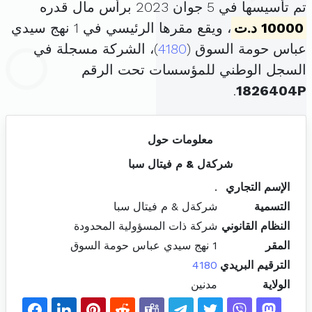
تم تأسيسها في 5 جوان 2023 برأس مال قدره
10000 د.ت
، ويقع مقرها الرئيسي في 1 نهج سيدي
عباس حومة السوق (
4180
)، الشركة مسجلة في
السجل الوطني للمؤسسات تحت الرقم
.
1826404P
معلومات حول
شركةل & م فيتال سبا
الإسم التجاري
.
التسمية
شركةل & م فيتال سبا
النظام القانوني
شركة ذات المسؤولية المحدودة
المقر
1 نهج سيدي عباس حومة السوق
الترقيم البريدي
4180
الولاية
مدنين