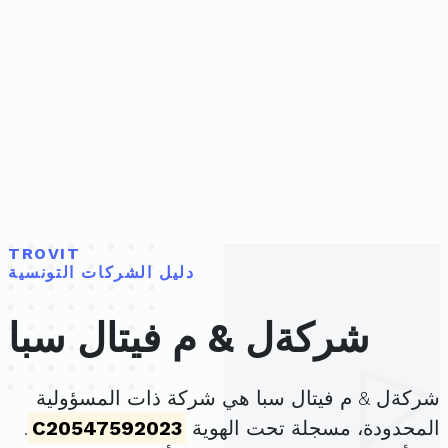
TROVIT
دليل الشركات التونسية
شركةل & م فيتال سبا
شركةل & م فيتال سبا هي شركة ذات المسؤولية
المحدودة، مسجلة تحت الهوية
C20547592023
.