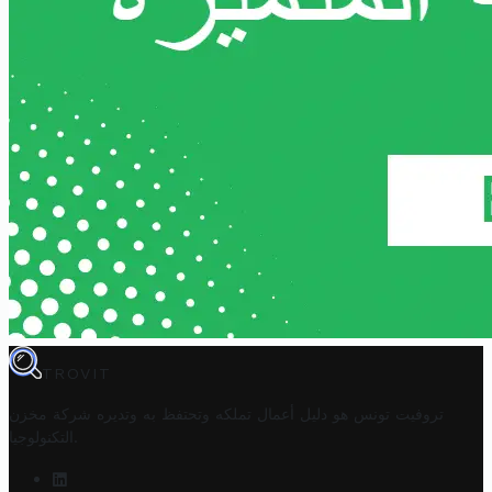
TROVIT
تروفيت تونس هو دليل أعمال تملكه وتحتفظ به وتديره
شركة مخزن
.
التكنولوجيا