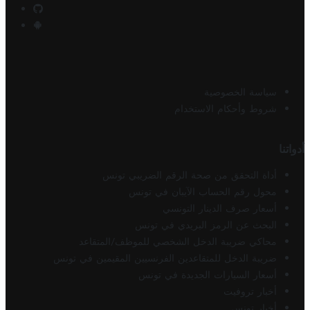
سياسة الخصوصية
شروط وأحكام الاستخدام
أدواتنا
أداة التحقق من صحة الرقم الضريبي تونس
محول رقم الحساب الآيبان في تونس
أسعار صرف الدينار التونسي
البحث عن الرمز البريدي في تونس
محاكي ضريبة الدخل الشخصي للموظف/المتقاعد
ضريبة الدخل للمتقاعدين الفرنسيين المقيمين في تونس
أسعار السيارات الجديدة في تونس
أخبار تروفيت
أخبار تونس