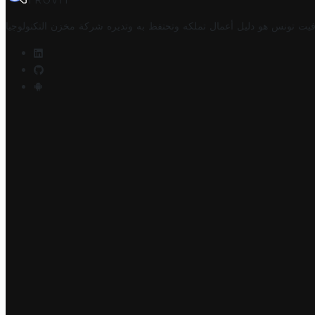
TROVIT
فيت تونس هو دليل أعمال تملكه وتحتفظ به وتديره
شركة مخزن التكنولوجيا