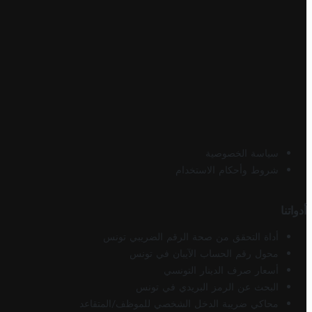
سياسة الخصوصية
شروط وأحكام الاستخدام
أدواتنا
أداة التحقق من صحة الرقم الضريبي تونس
محول رقم الحساب الآيبان في تونس
أسعار صرف الدينار التونسي
البحث عن الرمز البريدي في تونس
محاكي ضريبة الدخل الشخصي للموظف/المتقاعد