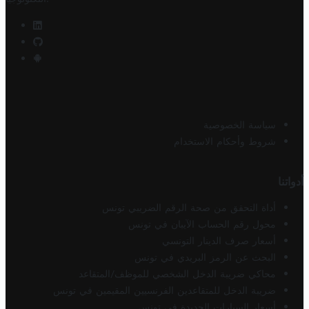
سياسة الخصوصية
شروط وأحكام الاستخدام
أدواتنا
أداة التحقق من صحة الرقم الضريبي تونس
محول رقم الحساب الآيبان في تونس
أسعار صرف الدينار التونسي
البحث عن الرمز البريدي في تونس
محاكي ضريبة الدخل الشخصي للموظف/المتقاعد
ضريبة الدخل للمتقاعدين الفرنسيين المقيمين في تونس
أسعار السيارات الجديدة في تونس