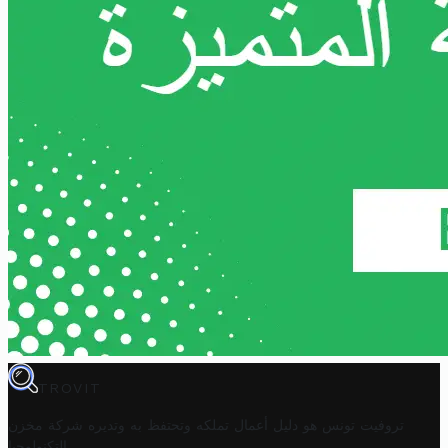
TROVIT
تروفيت تونس هو دليل أعمال تملكه وتحتفظ به وتديره
شركة مخزن
.
التكنولوجيا