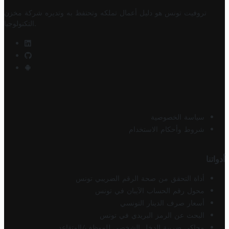
تروفيت تونس هو دليل أعمال تملكه وتحتفظ به وتديره
شركة مخزن
.
التكنولوجيا
سياسة الخصوصية
شروط وأحكام الاستخدام
أدواتنا
أداة التحقق من صحة الرقم الضريبي تونس
محول رقم الحساب الآيبان في تونس
أسعار صرف الدينار التونسي
البحث عن الرمز البريدي في تونس
محاكي ضريبة الدخل الشخصي للموظف/المتقاعد