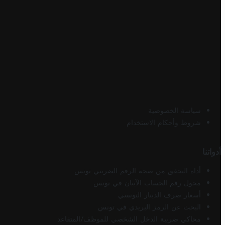
سياسة الخصوصية
شروط وأحكام الاستخدام
أدواتنا
أداة التحقق من صحة الرقم الضريبي تونس
محول رقم الحساب الآيبان في تونس
أسعار صرف الدينار التونسي
البحث عن الرمز البريدي في تونس
محاكي ضريبة الدخل الشخصي للموظف/المتقاعد