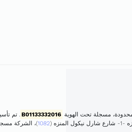
محدودة، مسجلة تحت الهوية
B01133332016
. تم تأسيسها في 21 جو
نزه (
1082
)، الشركة مسج