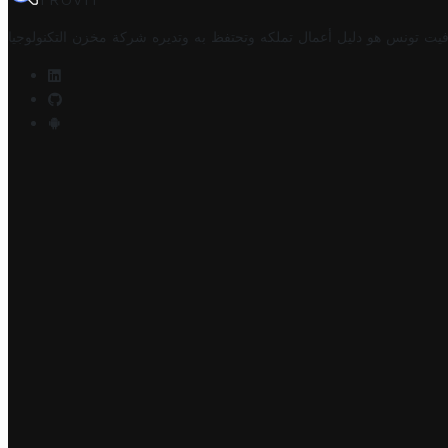
TROVIT
فيت تونس هو دليل أعمال تملكه وتحتفظ به وتديره
شركة مخزن التكنولوجيا