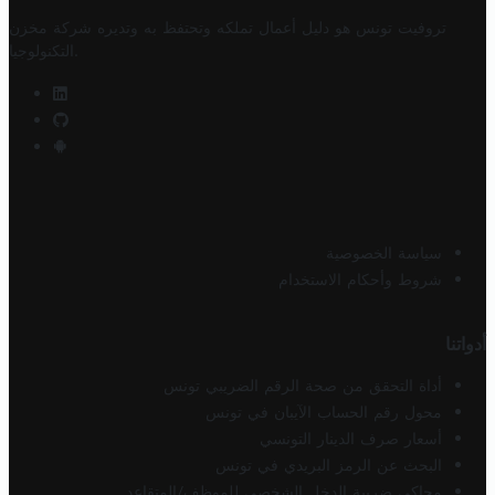
تروفيت تونس هو دليل أعمال تملكه وتحتفظ به وتديره
شركة مخزن
.
التكنولوجيا
سياسة الخصوصية
شروط وأحكام الاستخدام
أدواتنا
أداة التحقق من صحة الرقم الضريبي تونس
محول رقم الحساب الآيبان في تونس
أسعار صرف الدينار التونسي
البحث عن الرمز البريدي في تونس
محاكي ضريبة الدخل الشخصي للموظف/المتقاعد