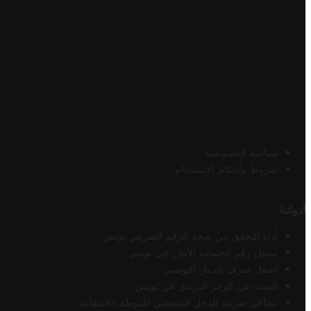
سياسة الخصوصية
شروط وأحكام الاستخدام
أدواتنا
أداة التحقق من صحة الرقم الضريبي تونس
محول رقم الحساب الآيبان في تونس
أسعار صرف الدينار التونسي
البحث عن الرمز البريدي في تونس
محاكي ضريبة الدخل الشخصي للموظف/المتقاعد