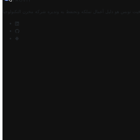
TROVIT
فيت تونس هو دليل أعمال تملكه وتحتفظ به وتديره
شركة مخزن التكنولوجيا