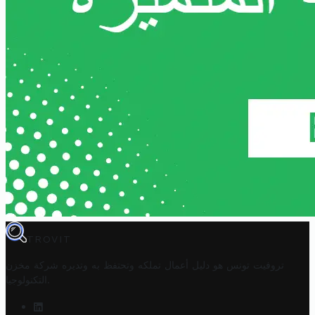
TROVIT
تروفيت تونس هو دليل أعمال تملكه وتحتفظ به وتديره
شركة مخزن
.
التكنولوجيا