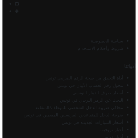
سياسة الخصوصية
شروط وأحكام الاستخدام
أدواتنا
أداة التحقق من صحة الرقم الضريبي تونس
محول رقم الحساب الآيبان في تونس
أسعار صرف الدينار التونسي
البحث عن الرمز البريدي في تونس
محاكي ضريبة الدخل الشخصي للموظف/المتقاعد
ضريبة الدخل للمتقاعدين الفرنسيين المقيمين في تونس
أسعار السيارات الجديدة في تونس
أخبار تروفيت
أخبار تونس