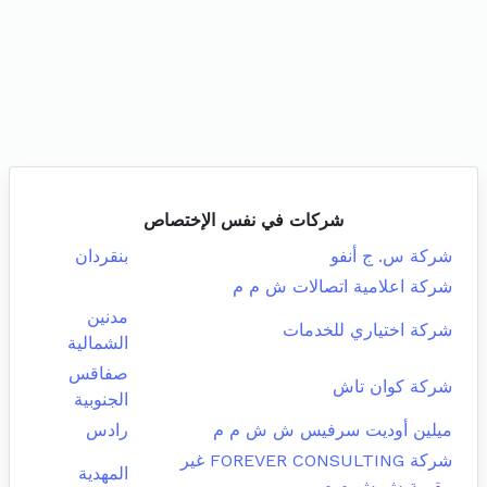
شركات في نفس الإختصاص
شركة س. ج أنفو
بنقردان
شركة اعلامية اتصالات ش م م
مدنين
شركة اختياري للخدمات
الشمالية
صفاقس
شركة كوان تاش
الجنوبية
ميلين أوديت سرفيس ش ش م م
رادس
شركة FOREVER CONSULTING غير
المهدية
مقيمة ش ش م م