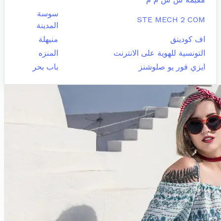
سوسة
STE MECH 2 COM
المدينة
اف كودينق
منيهلة
التونسية للهوية على الانترنت
المنزه
ايزي فور يو صلوشنز
باب بحر