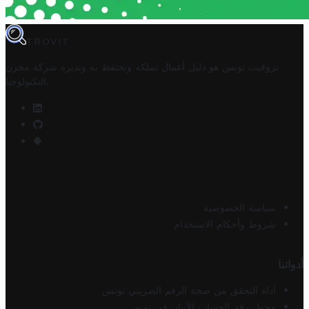
TROVIT
تروفيت تونس هو دليل أعمال تملكه وتحتفظ به وتديره
شركة مخزن
.
التكنولوجيا
سياسة الخصوصية
شروط وأحكام الاستخدام
أدواتنا
أداة التحقق من صحة الرقم الضريبي تونس
محول رقم الحساب الآيبان في تونس