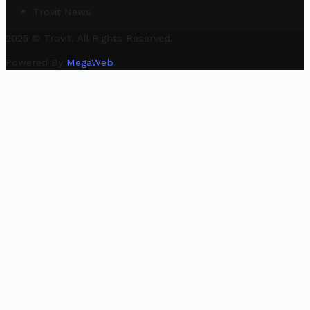
Trovit News
2025 © Trovit. All Rights Reserved.
Powered By
MegaWeb
.