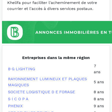
Khelifa pour faciliter l'acheminement de votre
courrier et l'accès à divers services postaux.
Entreprises dans la même région
7
B G LIGHTING
ans
RAYONNEMENT LUMINEUX ET PLAQUES
5 ans
MAGIQUES
SOCIETE LOGISTIQUE D E FORAGE
8 ans
S I C O P A
8 ans
PHENIX
9 ans