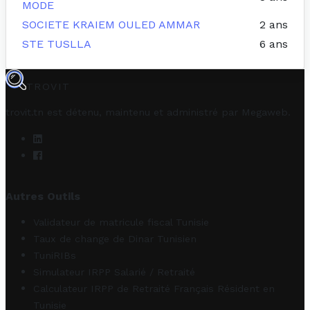
MODE
SOCIETE KRAIEM OULED AMMAR
2 ans
STE TUSLLA
6 ans
TROVIT
trovit.tn est détenu, maintenu et administré par
Megaweb
.
Autres Outils
Validateur de matricule fiscal Tunisie
Taux de change de Dinar Tunisien
TuniRIBs
Simulateur IRPP Salarié / Retraité
Calculateur IRPP de Retraité Français Résident en
Tunisie