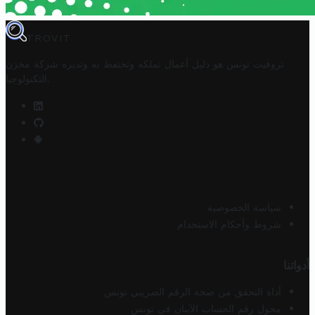
TROVIT
تروفيت تونس هو دليل أعمال تملكه وتحتفظ به وتديره
شركة مخزن
.
التكنولوجيا
سياسة الخصوصية
شروط وأحكام الاستخدام
أدواتنا
أداة التحقق من صحة الرقم الضريبي تونس
محول رقم الحساب الآيبان في تونس