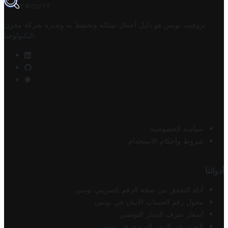
TROVIT
تروفيت تونس هو دليل أعمال تملكه وتحتفظ به وتديره
شركة مخزن
.
التكنولوجيا
سياسة الخصوصية
شروط وأحكام الاستخدام
أدواتنا
أداة التحقق من صحة الرقم الضريبي تونس
محول رقم الحساب الآيبان في تونس
أسعار صرف الدينار التونسي
البحث عن الرمز البريدي في تونس