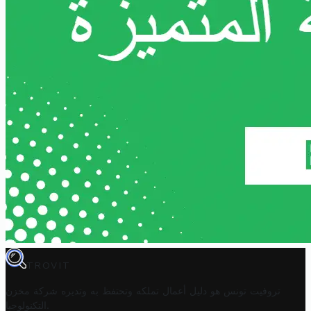
TROVIT
تروفيت تونس هو دليل أعمال تملكه وتحتفظ به وتديره
شركة مخزن
.
التكنولوجيا