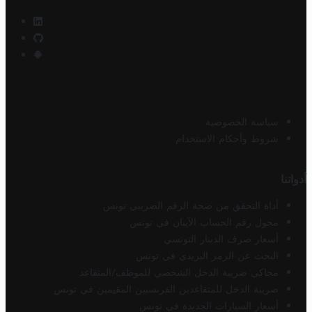
سياسة الخصوصية
شروط وأحكام الاستخدام
أدواتنا
أداة التحقق من صحة الرقم الضريبي تونس
محول رقم الحساب الآيبان في تونس
أسعار صرف الدينار التونسي
البحث عن الرمز البريدي في تونس
محاكي ضريبة الدخل الشخصي للموظف/المتقاعد
ضريبة الدخل للمتقاعدين الفرنسيين المقيمين في تونس
أسعار السيارات الجديدة في تونس