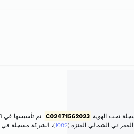
سجلة تحت الهوية
C02471562023
. تم تأسيسها في 13 أفريل 2023 برأس مال قدره
1082
)، الشركة مسجلة في