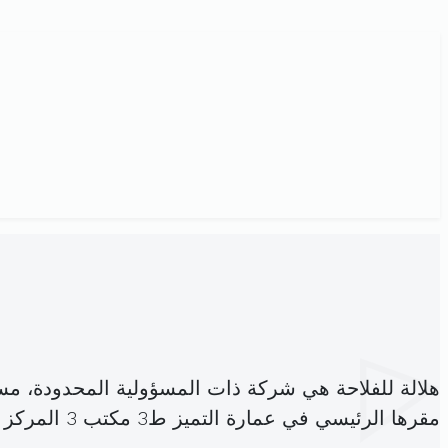
هلالة للفلاحة هي شركة ذات المسؤولية المحدودة، م
مقرها الرئيسي في عمارة التميز ط3 مكتب 3 المركز العمراني الشمالي المنزه (