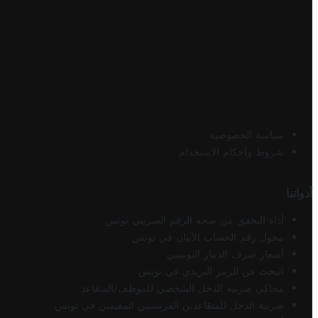
سياسة الخصوصية
شروط وأحكام الاستخدام
أدواتنا
أداة التحقق من صحة الرقم الضريبي تونس
محول رقم الحساب الآيبان في تونس
أسعار صرف الدينار التونسي
البحث عن الرمز البريدي في تونس
محاكي ضريبة الدخل الشخصي للموظف/المتقاعد
ضريبة الدخل للمتقاعدين الفرنسيين المقيمين في تونس