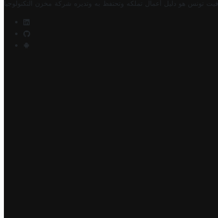
فيت تونس هو دليل أعمال تملكه وتحتفظ به وتديره
شركة مخزن التكنولوجيا