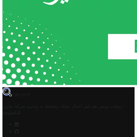
TROVIT
تروفيت تونس هو دليل أعمال تملكه وتحتفظ به وتديره
شركة مخزن
.
التكنولوجيا