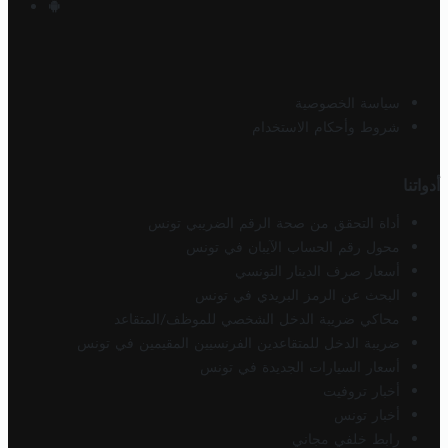
سياسة الخصوصية
شروط وأحكام الاستخدام
أدواتنا
أداة التحقق من صحة الرقم الضريبي تونس
محول رقم الحساب الآيبان في تونس
أسعار صرف الدينار التونسي
البحث عن الرمز البريدي في تونس
محاكي ضريبة الدخل الشخصي للموظف/المتقاعد
ضريبة الدخل للمتقاعدين الفرنسيين المقيمين في تونس
أسعار السيارات الجديدة في تونس
أخبار تروفيت
أخبار تونس
رابط خلفي مجاني