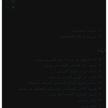
سياسة الخصوصية
شروط وأحكام الاستخدام
أدواتنا
أداة التحقق من صحة الرقم الضريبي تونس
محول رقم الحساب الآيبان في تونس
أسعار صرف الدينار التونسي
البحث عن الرمز البريدي في تونس
محاكي ضريبة الدخل الشخصي للموظف/المتقاعد
ضريبة الدخل للمتقاعدين الفرنسيين المقيمين في تونس
أسعار السيارات الجديدة في تونس
أخبار تروفيت
أخبار تونس