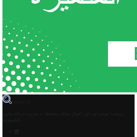
TROVIT
تروفيت تونس هو دليل أعمال تملكه وتحتفظ به وتديره
شركة مخزن
.
التكنولوجيا