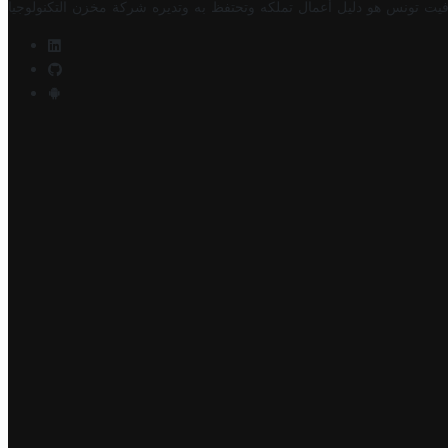
فيت تونس هو دليل أعمال تملكه وتحتفظ به وتديره
شركة مخزن التكنولوجيا