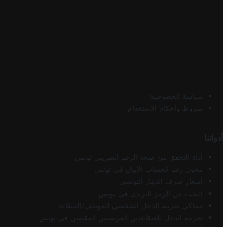
سياسة الخصوصية
شروط وأحكام الاستخدام
أدواتنا
أداة التحقق من صحة الرقم الضريبي تونس
محول رقم الحساب الآيبان في تونس
أسعار صرف الدينار التونسي
البحث عن الرمز البريدي في تونس
محاكي ضريبة الدخل الشخصي للموظف/المتقاعد
ضريبة الدخل للمتقاعدين الفرنسيين المقيمين في تونس