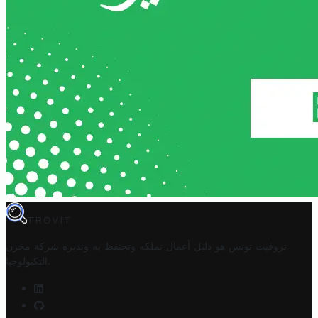
TROVIT
تروفيت تونس هو دليل أعمال تملكه وتحتفظ به وتديره
شركة مخزن
.
التكنولوجيا