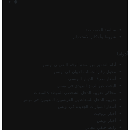
سياسة الخصوصية
شروط وأحكام الاستخدام
أدواتنا
أداة التحقق من صحة الرقم الضريبي تونس
محول رقم الحساب الآيبان في تونس
أسعار صرف الدينار التونسي
البحث عن الرمز البريدي في تونس
محاكي ضريبة الدخل الشخصي للموظف/المتقاعد
ضريبة الدخل للمتقاعدين الفرنسيين المقيمين في تونس
أسعار السيارات الجديدة في تونس
أخبار تروفيت
أخبار تونس
رابط خلفي مجاني