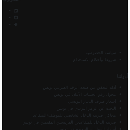
سياسة الخصوصية
شروط وأحكام الاستخدام
أدواتنا
أداة التحقق من صحة الرقم الضريبي تونس
محول رقم الحساب الآيبان في تونس
أسعار صرف الدينار التونسي
البحث عن الرمز البريدي في تونس
محاكي ضريبة الدخل الشخصي للموظف/المتقاعد
ضريبة الدخل للمتقاعدين الفرنسيين المقيمين في تونس
أسعار السيارات الجديدة في تونس