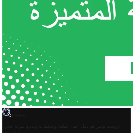
TROVIT
تروفيت تونس هو دليل أعمال تملكه وتحتفظ به وتديره
شركة مخزن
.
التكنولوجيا