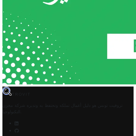
TROVIT
تروفيت تونس هو دليل أعمال تملكه وتحتفظ به وتديره
شركة مخزن
.
التكنولوجيا