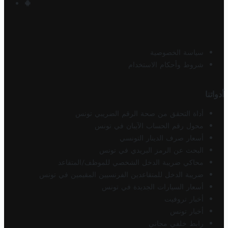
سياسة الخصوصية
شروط وأحكام الاستخدام
أدواتنا
أداة التحقق من صحة الرقم الضريبي تونس
محول رقم الحساب الآيبان في تونس
أسعار صرف الدينار التونسي
البحث عن الرمز البريدي في تونس
محاكي ضريبة الدخل الشخصي للموظف/المتقاعد
ضريبة الدخل للمتقاعدين الفرنسيين المقيمين في تونس
أسعار السيارات الجديدة في تونس
أخبار تروفيت
أخبار تونس
رابط خلفي مجاني